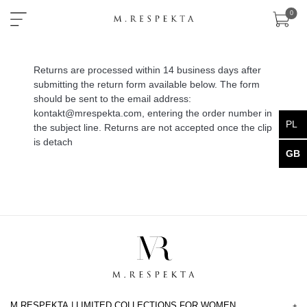
×
0
Returns are processed within 14 business days after
sklep
submitting the return form available below. The form
should be sent to the email address:
nowości
kontakt@mrespekta.com
, entering the order number in
PL
the subject line. Returns are not accepted once the clip
ready-
is detach
to-
GB
wear
akcesoria
zobacz
wszystko
kolekcje
fall/winter
M.RESPEKTA | LIMITED COLLECTIONS FOR WOMEN
+