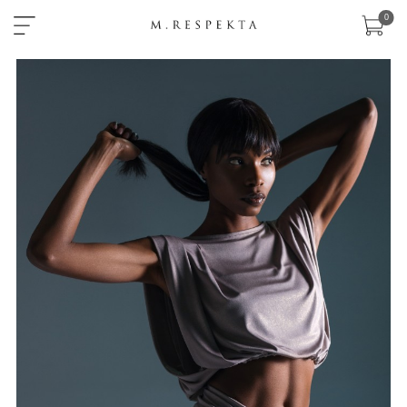
×
0
sklep
nowości
ready-
to-
wear
akcesoria
zobacz
wszystko