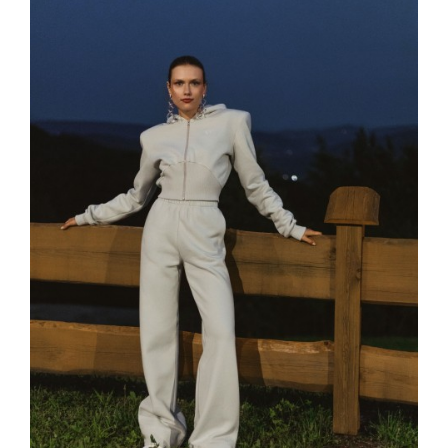
EUR
PLN
PL
GB