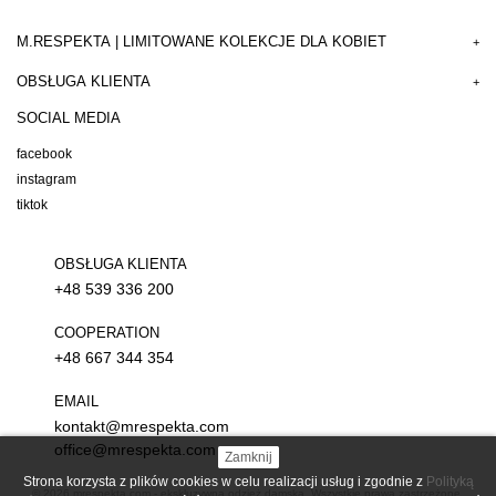
M.RESPEKTA | LIMITOWANE KOLEKCJE DLA KOBIET
+
OBSŁUGA KLIENTA
+
SOCIAL MEDIA
facebook
instagram
tiktok
OBSŁUGA KLIENTA
+48 539 336 200
COOPERATION
+48 667 344 354
EMAIL
kontakt@mrespekta.com
office@mrespekta.com
Zamknij
Strona korzysta z plików cookies w celu realizacji usług i zgodnie z
Polityką
© 2026
mrespekta.com - ekskluzywna odzież damska
. Wszystkie prawa zastrzeżone.