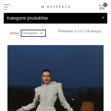
×
0
+
Kategorie produktów
Pokazano 1-12 z 24 pozycji

Dostępne
Sortuj
sklep