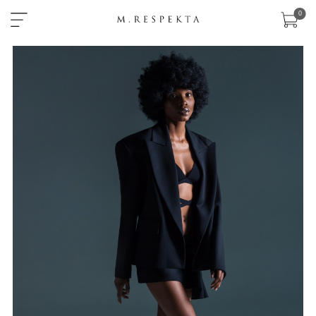
×
0
sklep
nowości
ready-
to-
wear
akcesoria
zobacz
wszystko