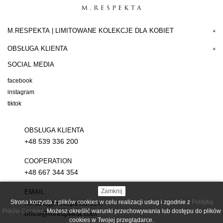
M.RESPEKTA | LIMITOWANE KOLEKCJE DLA KOBIET
+
OBSŁUGA KLIENTA
+
SOCIAL MEDIA
facebook
instagram
tiktok
OBSŁUGA KLIENTA
+48 539 336 200
COOPERATION
+48 667 344 354
Zamknij
EMAIL
Strona korzysta z plików cookies w celu realizacji usług i zgodnie z
Polityką
kontakt@mrespekta.com
Plików Cookies
. Możesz określić warunki przechowywania lub dostępu do plików
office@mrespekta.com
cookies w Twojej przeglądarce.