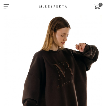
×
0
sklep
nowości
ready-
to-
wear
akcesoria
zobacz
wszystko