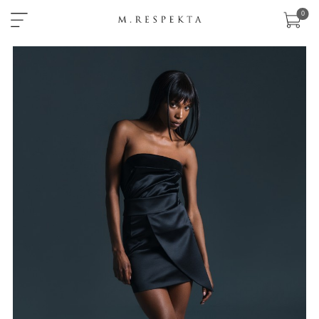
×
0
sklep
nowości
ready-
to-
wear
akcesoria
zobacz
wszystko