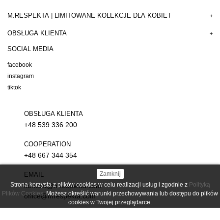
M.RESPEKTA | LIMITOWANE KOLEKCJE DLA KOBIET
+
OBSŁUGA KLIENTA
+
SOCIAL MEDIA
facebook
instagram
tiktok
OBSŁUGA KLIENTA
+48 539 336 200
COOPERATION
+48 667 344 354
Zamknij
EMAIL
Strona korzysta z plików cookies w celu realizacji usług i zgodnie z
Polityką
kontakt@mrespekta.com
Plików Cookies
. Możesz określić warunki przechowywania lub dostępu do plików
office@mrespekta.com
cookies w Twojej przeglądarce.
© 2026
mrespekta.com - ekskluzywna odzież damska
. Wszystkie prawa zastrzeżone.