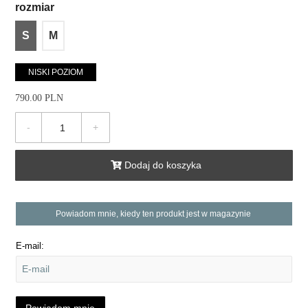
rozmiar
S
M
NISKI POZIOM
790.00 PLN
-
+
Dodaj do koszyka
Powiadom mnie, kiedy ten produkt jest w magazynie
E-mail: