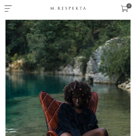
×
0
sklep
nowości
ready-
to-
wear
akcesoria
zobacz
wszystko